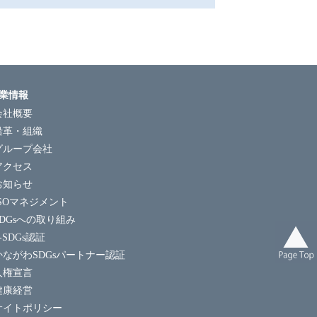
業情報
会社概要
沿革・組織
グループ会社
アクセス
お知らせ
ISOマネジメント
SDGsへの取り組み
-SDGs認証
かながわSDGsパートナー認証
人権宣言
健康経営
サイトポリシー