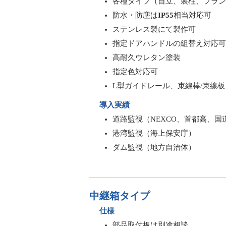
各種タイプ（自立、装柱、フラン
防水・防塵は
IP55
相当対応可
ステンレス製にて製作可
指定ドアハンドルの組替え対応可
高耐久ウレタン塗装
指定色対応可
L型ガイドレール、束線棒/束線
導入実績
道路監視（NEXCO、首都高、国
港湾監視（海上保安庁）
ダム監視（地方自治体）
中継箱タイプ
仕様
部品取付板は別途相談