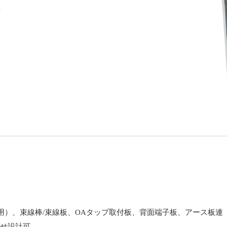
可
用）、束線棒/束線板、OAタップ取付板、背面端子板、アース板連
せ設計可