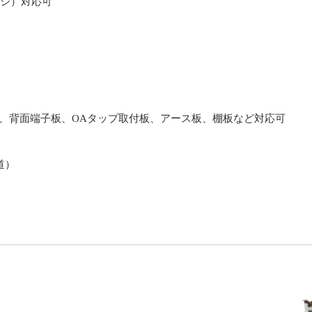
ジ）対応可
板、背面端子板、OAタップ取付板、アース板、棚板など対応可
道）