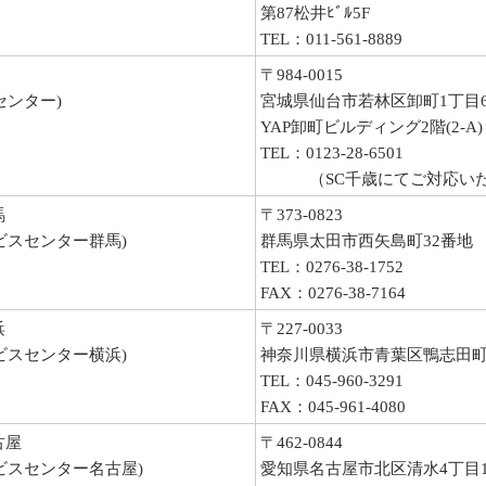
第87松井ﾋﾞﾙ5F
TEL：011-561-8889
〒984-0015
センター)
宮城県仙台市若林区卸町1丁目6-
YAP卸町ビルディング2階(2-A)
TEL：0123-28-6501
（SC千歳にてご対応いた
馬
〒373-0823
ビスセンター群馬)
群馬県太田市西矢島町32番地
TEL：0276-38-1752
FAX：0276-38-7164
浜
〒227-0033
ビスセンター横浜)
神奈川県横浜市青葉区鴨志田町
TEL：045-960-3291
FAX：045-961-4080
古屋
〒462-0844
ビスセンター名古屋)
愛知県名古屋市北区清水4丁目15