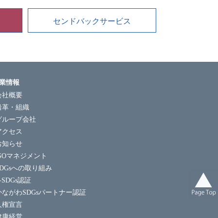
センドバックサービス
業情報
会社概要
沿革・組織
グループ会社
アクセス
お知らせ
ISOマネジメント
SDGsへの取り組み
-SDGs認証
かながわSDGsパートナー認証
人権宣言
健康経営