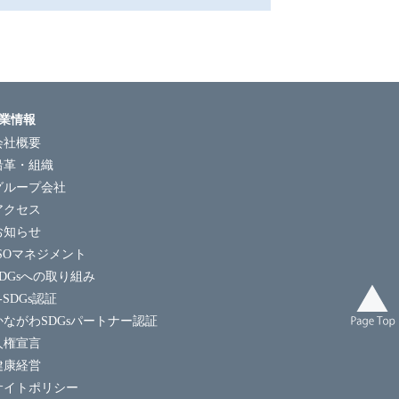
業情報
会社概要
沿革・組織
グループ会社
アクセス
お知らせ
ISOマネジメント
SDGsへの取り組み
-SDGs認証
かながわSDGsパートナー認証
人権宣言
健康経営
サイトポリシー