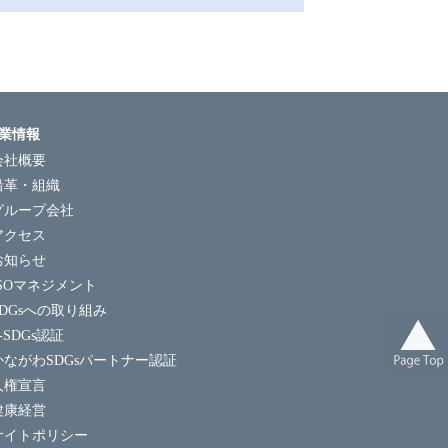
業情報
会社概要
沿革・組織
グループ会社
アクセス
お知らせ
ISOマネジメント
SDGsへの取り組み
-SDGs認証
かながわSDGsパートナー認証
人権宣言
健康経営
サイトポリシー