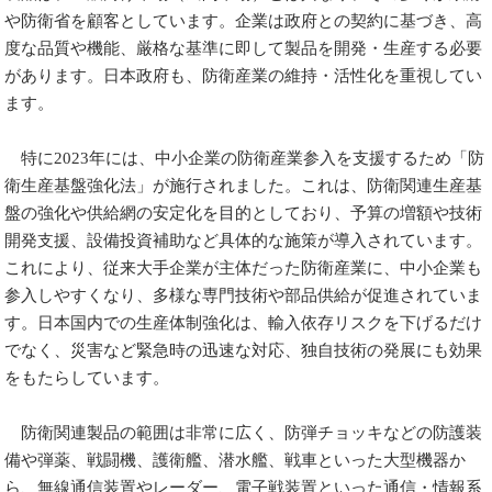
や防衛省を顧客としています。企業は政府との契約に基づき、高
度な品質や機能、厳格な基準に即して製品を開発・生産する必要
があります。日本政府も、防衛産業の維持・活性化を重視してい
ます。
特に2023年には、中小企業の防衛産業参入を支援するため「防
衛生産基盤強化法」が施行されました。これは、防衛関連生産基
盤の強化や供給網の安定化を目的としており、予算の増額や技術
開発支援、設備投資補助など具体的な施策が導入されています。
これにより、従来大手企業が主体だった防衛産業に、中小企業も
参入しやすくなり、多様な専門技術や部品供給が促進されていま
す。日本国内での生産体制強化は、輸入依存リスクを下げるだけ
でなく、災害など緊急時の迅速な対応、独自技術の発展にも効果
をもたらしています。
防衛関連製品の範囲は非常に広く、防弾チョッキなどの防護装
備や弾薬、戦闘機、護衛艦、潜水艦、戦車といった大型機器か
ら、無線通信装置やレーダー、電子戦装置といった通信・情報系