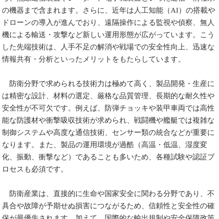
の機器まで含まれます。さらに、近年は人工知能（AI）の搭載や
ドローンの導入が進んでおり、遠隔操作による監視や偵察、無人
機による輸送・攻撃など新しい運用形態が広がっています。こう
した先端技術は、人手不足の解消や戦場での安全性向上、迅速な
情報共有・分析といったメリットをもたらしています。
防衛分野で求められる技術力は極めて高く、製品開発・生産に
は精密な設計、材料の選定、厳格な品質管理、長期的な耐久性や
安全性が不可欠です。例えば、防弾チョッキや装甲車両では高性
能な防護材や衝撃吸収技術が求められ、戦闘機や艦艇では複雑な
制御システムや高度な通信技術、センサー類の統合などが重要に
なります。また、製品の運用環境が過酷（高温・低温、湿度変
化、振動、衝撃など）であることも多いため、各種試験や認証プ
ロセスも必須です。
防衛産業は、直接的に生命や国家安全に関わる分野であり、不
具合や故障が予期せぬ損害につながるため、信頼性と安全性の確
保が最優先されます。加えて、国際的な輸出規制や安全保障政策