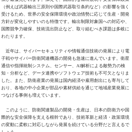
（例えば武器輸出三原則や国際武器取引条約など）の影響を強く
受けるため、世界の安全保障環境や政治情勢に応じて生産・開発
方針が変化しやすいのも特徴です。輸出制限対象国への対応や、
国際競争力確保、技術流出防止など、取り組むべき課題は多岐に
わたります。
近年は、サイバーセキュリティや情報通信技術の発展により電
子戦やサイバー防衛関連機器の開発も急速に進んでいます。衛星
通信や指揮統制システム、センサー、AI解析による敵勢力の検
知・分析など、データ連携やソフトウェア技術も不可欠となりま
した。また、防衛産業の発展は国内経済や雇用創出にも寄与して
おり、各地の中小企業が部品や素材供給を通じて地域産業発展に
つなげる事例も増えています。
このように、防衛関連製品の開発・生産は、日本の防衛力や国
際的な安全保障を支える根幹であり、技術革新と経済・政策環境
の変動に柔軟に対応しながら発展を続けている分野だと言えるで