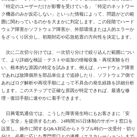
「特定のユーザーだけが影響を受けている」「特定のネットワー
ク機器のみが反応しない」といった情報によって、問題がどの範
囲に関わっているのかを大まかに判定します。この段階でハード
ウェア障害かソフトウェア障害か、外部環境または人的エラーか
をざっくり区分し、初期対応や応急処置の方向性を決定します。
次に二次切り分けでは、一次切り分けで絞り込んだ範囲につい
て、より詳細な検証・テストや追加の情報収集・再現実験を行
い、根本的な原因の特定を試みます。例えば、ハードウェア障害
であれば故障個所を部品単位まで追跡したり、ソフトウェア側で
あればログ解析や再現手順によって不具合の発生経路を詳細分析
します。このステップで正確な原因が特定できれば、最適な修
理・復旧手順に速やかに着手できます。
日興電気通信では、こうした障害発生時にもお客さまに「安
心・安全」を提供するため、24時間365日体制のサポート窓口を
設置し、操作に関するQ&A対応からトラブル時の一次受付・切り
分け、必要に応じた専門窓口との連携（エスカレーション）まで